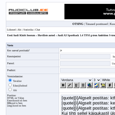
OTSING
|
Tänased postitused
|
Kuu
Liikmed
|
Abi
|
Statistika
|
Chat
Eesti Audi Klubi foorum
»
Huviliste autod
»
Audi A3 Sportback 1.4 TFSI g-tron Ambition S-tron
Vasta
Kes saavad postitada?
ja
Kasutajanimi
So
Parool:
Unu
Pealkiri:
Vormindamine:
Tavaline
Edasijõudnud
Abi
Postitus:
HTML on Väljas
Emotikonid on Sees
BBkood
is Sees
[img] kood on Sees