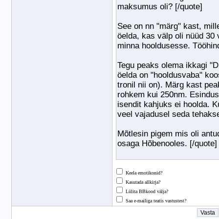
Keela emotikonid?
Kasutada allkirja?
Lülita BBkood välja?
Saa e-mailiga teatis vastustest?