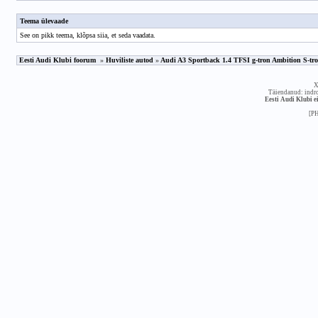
Teema ülevaade
See on pikk teema,
klõpsa siia, et seda vaadata
.
Eesti Audi Klubi foorum
»
Huviliste autod
»
Audi A3 Sportback 1.4 TFSI g-tron Ambition S-tron
X
Täiendanud: indr
Eesti Audi Klubi ei
[P