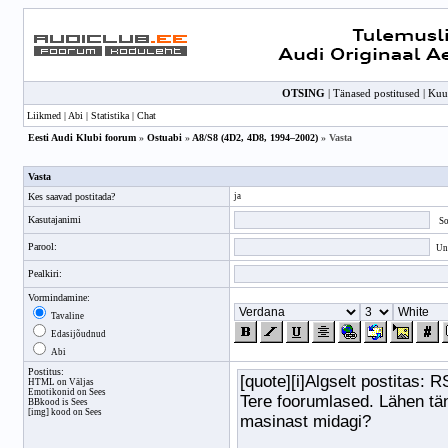
OTSING
|
Tänased postitused
|
Kuu
Liikmed
|
Abi
|
Statistika
|
Chat
Eesti Audi Klubi foorum
»
Ostuabi
»
A8/S8 (4D2, 4D8, 1994–2002)
» Vasta
Vasta
Kes saavad postitada?
ja
Kasutajanimi
So
Parool:
Unu
Pealkiri:
Vormindamine:
Tavaline
Edasijõudnud
Abi
Postitus:
HTML on Väljas
Emotikonid on Sees
BBkood
is Sees
[img] kood on Sees