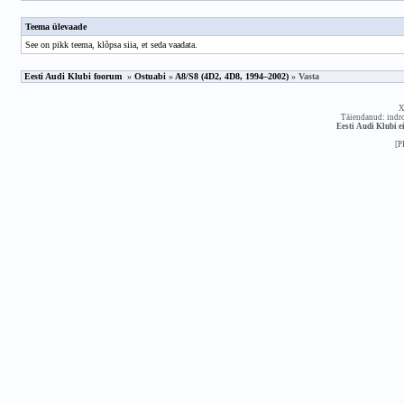
Teema ülevaade
See on pikk teema,
klõpsa siia, et seda vaadata
.
Eesti Audi Klubi foorum
»
Ostuabi
»
A8/S8 (4D2, 4D8, 1994–2002)
» Vasta
X
Täiendanud: indr
Eesti Audi Klubi ei
[P