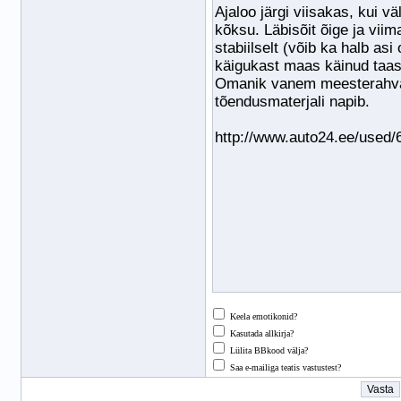
Keela emotikonid?
Kasutada allkirja?
Lülita BBkood välja?
Saa e-mailiga teatis vastustest?