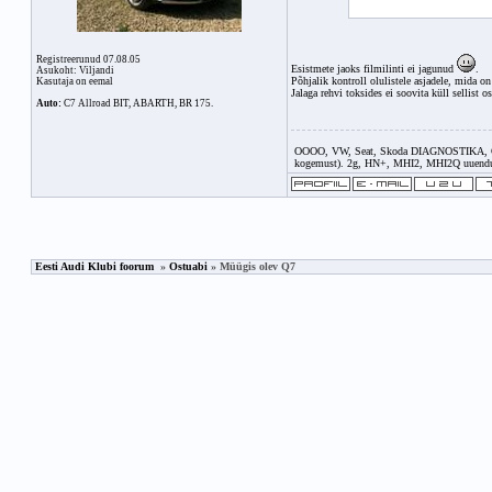
Registreerunud 07.08.05
Esistmete jaoks filmilinti ei jagunud
.
Asukoht: Viljandi
Põhjalik kontroll olulistele asjadele, mida on 
Kasutaja on eemal
Jalaga rehvi toksides ei soovita küll sellist
Auto:
C7 Allroad BIT, ABARTH, BR 175.
OOOO, VW, Seat, Skoda DIAGNOSTIKA, OSTUABI
kogemust). 2g, HN+, MHI2, MHI2Q uuenduse
Eesti Audi Klubi foorum
»
Ostuabi
» Müügis olev Q7