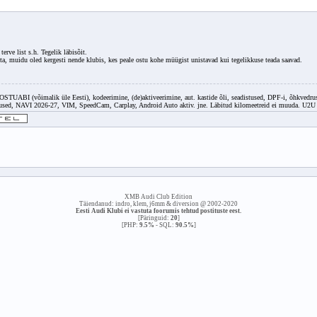
terve list s.h. Tegelik läbisõit.
 osta, muidu oled kergesti nende klubis, kes peale ostu kohe müügist unistavad kui tegelikkuse teada saavad.
 (võimalik üle Eesti), kodeerimine, (de)aktiveerimine, aut. kastide õli, seadistused, DPF-i, õhkvedrustus
d, NAVI 2026-27, VIM, SpeedCam, Carplay, Android Auto aktiv. jne. Läbitud kilomeetreid ei muuda. U2U
XMB Audi Club Edition
Täiendanud: indro, klem, j6mm & diversion @ 2002-2020
Eesti Audi Klubi ei vastuta foorumis tehtud postituste eest.
[Päringuid:
20
]
[PHP:
9.5%
- SQL:
90.5%
]