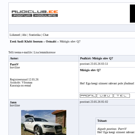
Liikmed
|
Abi
|
Statistika
|
Chat
Eesti Audi Klubi foorum
»
Ostuabi
» Müügis olev Q7
Telli teema e-mailile
|
Lisa lemmikutesse
Autor:
Pealkiri: Müügis olev Q7
postitati 23.05.26 03:51
ParriV
huviline
Müügis olev Q7
Registreerunud 12.05.26
Asukoht: Võrumaa
Hei! Ega keegi siinsest rahvast pole jõudnud
Kasutaja on eemal
postitati 23.05.26 05:02
Jann
huviline
Tsitaat:
Algselt postitas: ParriV
Hei! Ega keegi siinsest rahvas