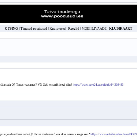
OTSING
|
Tänased postitused
|
Kuulutused
|
Reeglid
|
MOBIILIVAADE
|
KLUBIKAART
 käia seda Q7 Tartus vaatamas? Või äkki omanik isegi siin?
https://www.auto24.ee/soidukid/4309493
t pole jõudnud käia seda Q7 Tartus vaatamas? Või äkki omanik isegi siin?
https://www.auto24.ee/soidukid/430