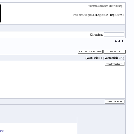
Viimati aktiivne: Mitte kunagi
Pole sisse logitud. [
Logi sisse
-
Registreeri
]
Kiirotsing:
(Vastuseid: 1 | Vaatamisi: 276)
9493