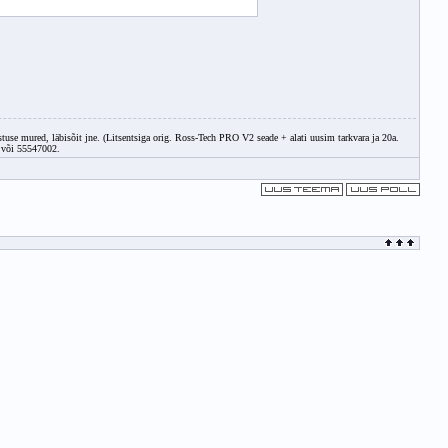
e mured, läbisõit jne. (Litsentsiga orig. Ross-Tech PRO V2 seade + alati uusim tarkvara ja 20a.
 või 55547002.