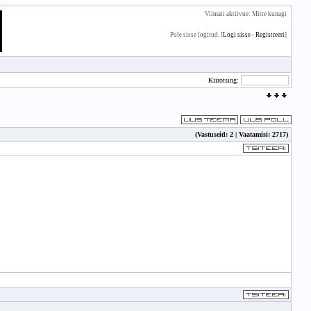
Viimati aktiivne: Mitte kunagi
Pole sisse logitud. [
Logi sisse
-
Registreeri
]
Kiirotsing:
(Vastuseid: 2 | Vaatamisi: 2717)