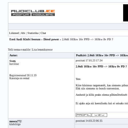
Liikmed
|
Abi
|
Statistika
|
Chat
Eesti Audi Klubi foorum
»
Diesel power
» 2.0tdi 103kw 16v PPD --> 103kw 8v PD ?
Telli teema e-mailile
|
Lisa lemmikutesse
Autor:
Pealkiri: 2.0tdi 103kw 16v PPD --> 103k
postitati 17.01.23 17:34
Svets
huviline
2.0tdi 103kw 16v PPD --> 103kw 8v PD ?
Registreerunud 30.11.19
Kasutaja on eemal
Tere.
Kiire küsimus targematelt, kas siemens pihus
Ehk siis siemens to bosch conversion.
Andurid ja kõik peaks olema põhimõtteliselt s
Ei ajaks asja nii keeruliseks kui ei seisaks 
postitati 14.03.23 06:35
moora772
klubiliige