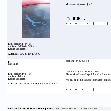
Mis autost täpsemalt jutt?
Registreerunud 14.05.08
Asukoht: Paldiski / Tallinn
Kasutaja on eemal
Auto:
Audi 90Q 2.3 100kw 1990
postitati 14.03.23 15:58
prj
klubiliige
Andurid ka ei ole samad neil kõik.
Registreerunud 04.12.08
Siemensi elektroonikaga üldjuhul ei kasutata
Asukoht: Tallinn
Kasutaja on eemal
Kui sul on komplektne mootor koos kõikde an
Auto:
Porsche Taycan, Cupra Born, Hyundai Ioniq 5
Eesti Audi Klubi foorum
»
Diesel power
» 2.0tdi 103kw 16v PPD --> 103kw 8v PD ?