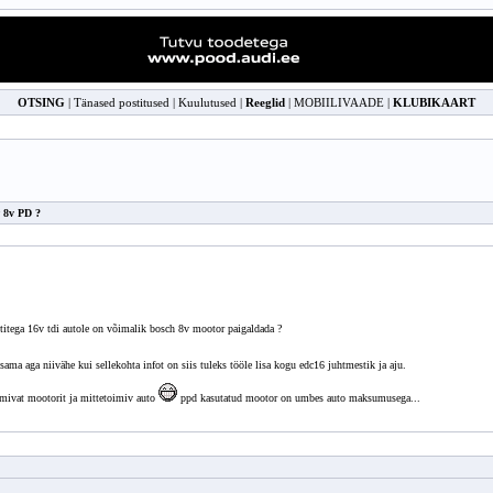
OTSING
|
Tänased postitused
|
Kuulutused
|
Reeglid
|
MOBIILIVAADE
|
KLUBIKAART
w 8v PD ?
titega 16v tdi autole on võimalik bosch 8v mootor paigaldada ?
ama aga niivähe kui sellekohta infot on siis tuleks tööle lisa kogu edc16 juhtmestik ja aju.
toimivat mootorit ja mittetoimiv auto
ppd kasutatud mootor on umbes auto maksumusega...