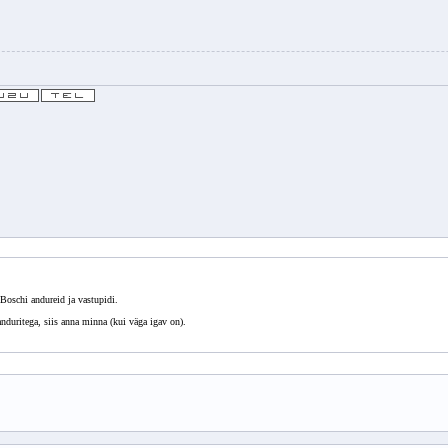
 Boschi andureid ja vastupidi.
duritega, siis anna minna (kui väga igav on).