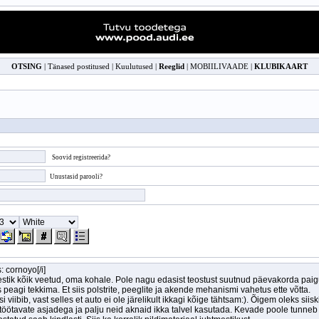
OTSING
|
Tänased postitused
|
Kuulutused
|
Reeglid
|
MOBIILIVAADE
|
KLUBIKAART
Soovid registreerida?
Unustasid parooli?