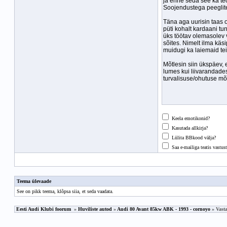
Keela emotikonid?
Kasutada allkirja?
Lülita BBkood välja?
Saa e-mailiga teatis vastust
Teema ülevaade
See on pikk teema,
klõpsa siia, et seda vaadata
.
Eesti Audi Klubi foorum
»
Huviliste autod
»
Audi 80 Avant 85kw ABK - 1993 - cornoyo
» Vast