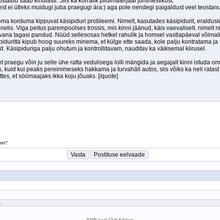
est?
a