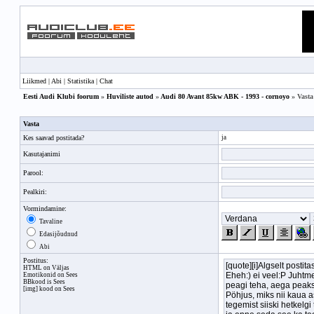
Liikmed
|
Abi
|
Statistika
|
Chat
Eesti Audi Klubi foorum
»
Huviliste autod
»
Audi 80 Avant 85kw ABK - 1993 - cornoyo
» Vasta
Vasta
Kes saavad postitada?
ja
Kasutajanimi
Parool:
Pealkiri:
Vormindamine:
Tavaline
Edasijõudnud
Abi
Postitus:
HTML on Väljas
Emotikonid on Sees
BBkood
is Sees
[img] kood on Sees