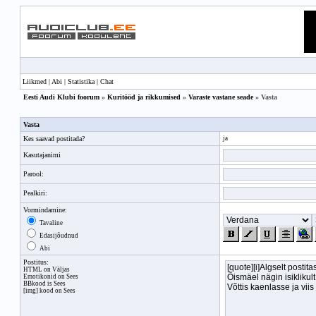
Liikmed
|
Abi
|
Statistika
|
Chat
Eesti Audi Klubi foorum
»
Kuritööd ja rikkumised
»
Varaste vastane seade
» Vasta
Vasta
Kes saavad postitada?
ja
Kasutajanimi
Parool:
Pealkiri:
Vormindamine:
Tavaline
Edasijõudnud
Abi
Postitus:
HTML on Väljas
Emotikonid on Sees
BBkood
is Sees
[img] kood on Sees