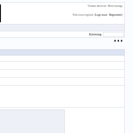
Viimati aktiivne: Mitte kunagi
Pole sisse logitud. [
Logi sisse
-
Registreeri
]
Kiirotsing: