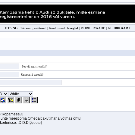
OTSING
|
Tänased postitused
|
Kuulutused
|
Reeglid
|
MOBIILIVAADE
|
KLUBIKAART
Soovid registreerida?
Unustasid parooli?