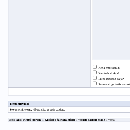
Keela emotikonid?
Kasutada allkirja?
Lülita BBkood välja?
Saa e-mailiga teatis vastust
Teema ülevaade
See on pikk teema,
klõpsa siia, et seda vaadata
.
Eesti Audi Klubi foorum
»
Kuritööd ja rikkumised
»
Varaste vastane seade
» Vasta