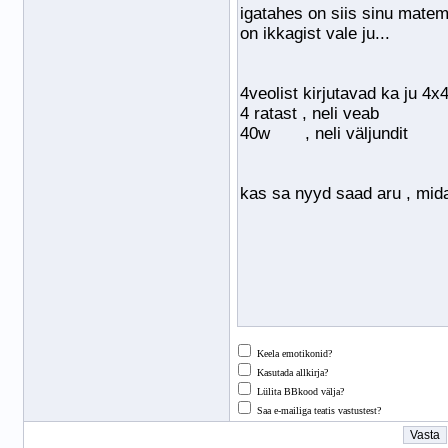
Keela emotikonid?
Kasutada allkirja?
Lülita BBkood välja?
Saa e-mailiga teatis vastustest?