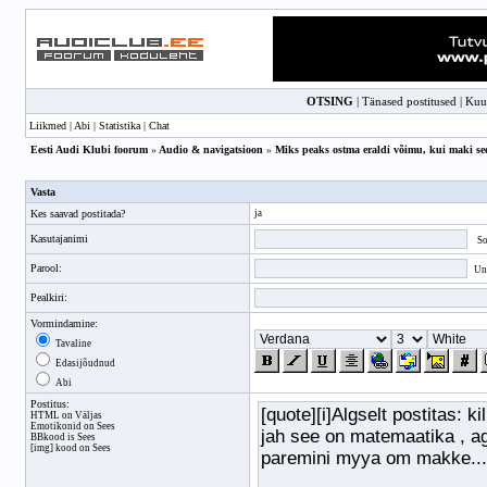
OTSING
|
Tänased postitused
|
Kuu
Liikmed
|
Abi
|
Statistika
|
Chat
Eesti Audi Klubi foorum
»
Audio & navigatsioon
»
Miks peaks ostma eraldi võimu, kui maki se
Vasta
Kes saavad postitada?
ja
Kasutajanimi
So
Parool:
Unu
Pealkiri:
Vormindamine:
Tavaline
Edasijõudnud
Abi
Postitus:
HTML on Väljas
Emotikonid on Sees
BBkood
is Sees
[img] kood on Sees