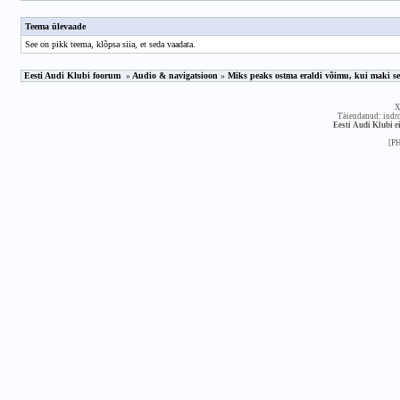
Teema ülevaade
See on pikk teema,
klõpsa siia, et seda vaadata
.
Eesti Audi Klubi foorum
»
Audio & navigatsioon
»
Miks peaks ostma eraldi võimu, kui maki s
X
Täiendanud: indr
Eesti Audi Klubi ei
[P